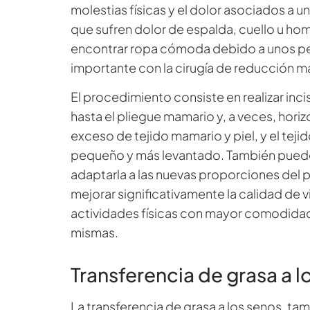
molestias físicas y el dolor asociados a
que sufren dolor de espalda, cuello u hombr
encontrar ropa cómoda debido a unos pec
importante con la cirugía de reducción m
El procedimiento consiste en realizar inci
hasta el pliegue mamario y, a veces, horiz
exceso de tejido mamario y piel, y el tej
pequeño y más levantado. También puede 
adaptarla a las nuevas proporciones del
mejorar significativamente la calidad de v
actividades físicas con mayor comodidad 
mismas.
Transferencia de grasa a l
La transferencia de grasa a los senos, t