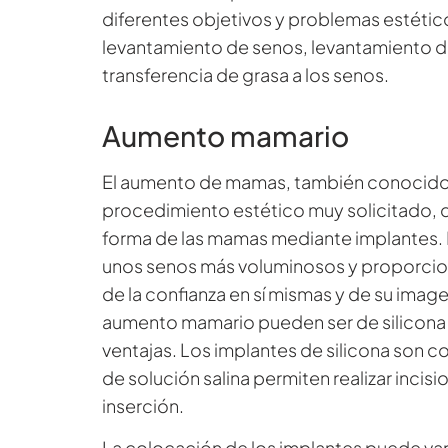
diferentes objetivos y problemas estétic
levantamiento de senos, levantamiento de
transferencia de grasa a los senos.
Aumento mamario
El aumento de mamas, también conocido
procedimiento estético muy solicitado, d
forma de las mamas mediante implantes. E
unos senos más voluminosos y proporcio
de la confianza en sí mismas y de su image
aumento mamario pueden ser de silicona o
ventajas. Los implantes de silicona son c
de solución salina permiten realizar incis
inserción.
La colocación de los implantes puede vari