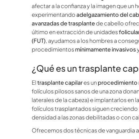
afectar a la confianza y la imagen que un 
experimentando
adelgazamiento del cabe
avanzadas de trasplante
de cabello ofrec
último en extracción de unidades
folicula
(FUT)
, ayudamos a los hombres a consegu
procedimientos
mínimamente invasivos
y
¿Qué es un trasplante cap
El
trasplante capilar
es un
procedimiento 
folículos pilosos sanos de una zona donan
laterales de la cabeza) e implantarlos en l
folículos trasplantados siguen creciendo
densidad a las zonas debilitadas o con cal
Ofrecemos dos técnicas de vanguardia a