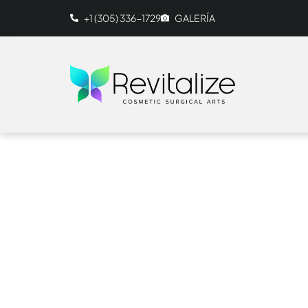
+1 (305) 336-1729‬
GALERÍA