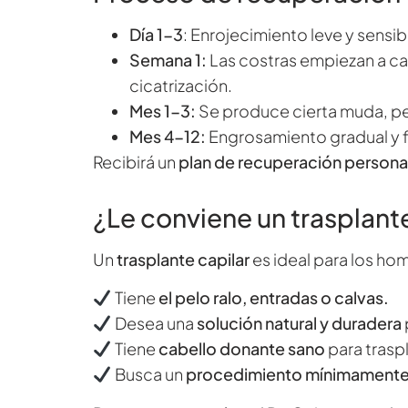
Día 1-3
: Enrojecimiento leve y sensib
Semana 1:
Las costras empiezan a ca
cicatrización.
Mes 1-3:
Se produce cierta muda, pe
Mes 4-12:
Engrosamiento gradual y f
Recibirá un
plan de recuperación persona
¿Le conviene un trasplant
Un
trasplante capilar
es ideal para los ho
Tiene
el pelo ralo, entradas o calvas.
Desea una
solución natural y duradera
Tiene
cabello donante sano
para trasp
Busca un
procedimiento mínimamente 